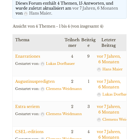
Dieses Forum enthält 4 Themen, 15 Antworten, und
wurde zuletzt aktualisiert am
vor 7 Jahren, 6 Monaten
von
Hans Maier
.
Ansicht von 4 Themen - 1 bis 4 (von insgesamt 4)
Thema
Teilneh
Beiträg
Letzter
mer
e
Beitrag
Enarrationes
4
9
vor 7 Jahren,
6 Monaten
Gestartet von:
Lukas Dorfbauer
Hans Maier
Augustinuspredigten
2
1
vor 7 Jahren,
6 Monaten
Gestartet von:
Clemens Weidmann
Lukas Dorfbauer
Extra seriem
2
3
vor 7 Jahren,
6 Monaten
Gestartet von:
Clemens Weidmann
Clemens Weidmann
CSEL-editions
2
4
vor 7 Jahren,
6 Monaten