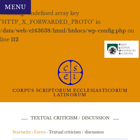
MENU
Warning
: Undefined array key
"HTTP_X_FORWARDED_PROTO" in
/data/web/e143638/html/htdocs/wp-config.php
on
line
112
CORPUS SCRIPTORUM ECCLESIASTICORUM
LATINORUM
TEXTUAL CRITICISM / DISCUSSION
Startseite
›
Foren
›
Textual criticism / discussion